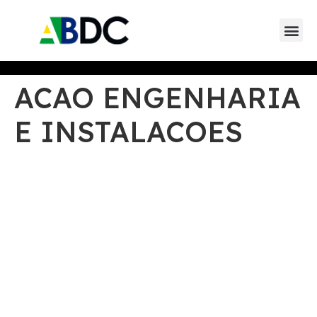
Eventos da AB
Eventos de parceiros 
Eventos de
ACAO ENGENHARIA
E INSTALACOES