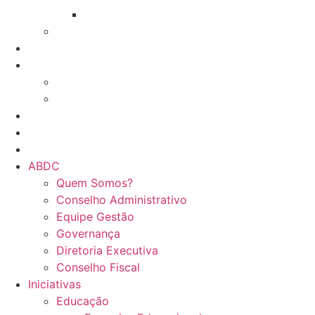
GT Serviço contra incêndio
Network e Trocas
Associados
Treinamentos
Online
Presencial
Eventos da ABDC
Eventos de parceiros ABDC
Eventos de Mercado
ABDC
Quem Somos?
Conselho Administrativo
Equipe Gestão
Governança
Diretoria Executiva
Conselho Fiscal
Iniciativas
Educação