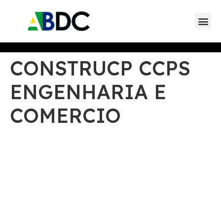
Eventos da AB
Eventos de parceiros 
Eventos de
CONSTRUCP CCPS
ENGENHARIA E
COMERCIO