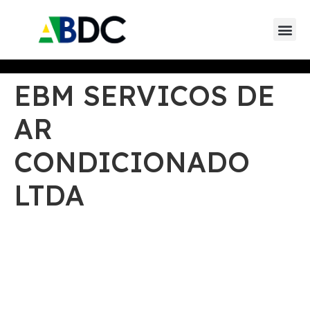
Eventos da AB
Eventos de parceiros 
Eventos de
EBM SERVICOS DE
AR
CONDICIONADO
LTDA