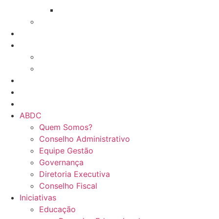
GT Serviço contra incêndio
Network e Trocas
Associados
Treinamentos
Online
Presencial
Eventos da ABDC
Eventos de parceiros ABDC
Eventos de Mercado
ABDC
Quem Somos?
Conselho Administrativo
Equipe Gestão
Governança
Diretoria Executiva
Conselho Fiscal
Iniciativas
Educação