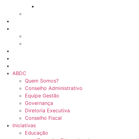
GT Serviço contra incêndio
Network e Trocas
Associados
Treinamentos
Online
Presencial
Eventos da ABDC
Eventos de parceiros ABDC
Eventos de Mercado
ABDC
Quem Somos?
Conselho Administrativo
Equipe Gestão
Governança
Diretoria Executiva
Conselho Fiscal
Iniciativas
Educação