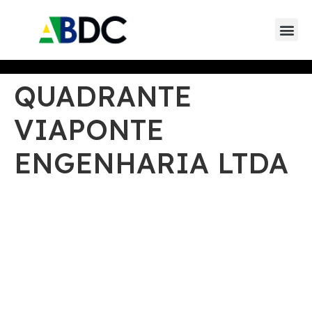
Eventos da AB
Eventos de parceiros 
Eventos de
QUADRANTE
VIAPONTE
ENGENHARIA LTDA