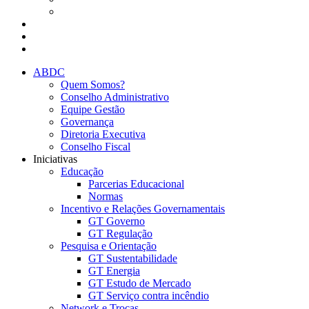
Presencial
Eventos da ABDC
Eventos de parceiros ABDC
Eventos de Mercado
ABDC
Quem Somos?
Conselho Administrativo
Equipe Gestão
Governança
Diretoria Executiva
Conselho Fiscal
Iniciativas
Educação
Parcerias Educacional
Normas
Incentivo e Relações Governamentais
GT Governo
GT Regulação
Pesquisa e Orientação
GT Sustentabilidade
GT Energia
GT Estudo de Mercado
GT Serviço contra incêndio
Network e Trocas