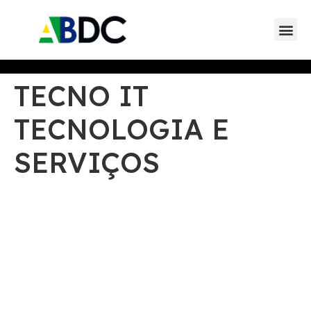
Eventos da AB
Eventos de parceiros 
Eventos de
TECNO IT
TECNOLOGIA E
SERVIÇOS