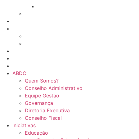
GT Serviço contra incêndio
Network e Trocas
Associados
Treinamentos
Online
Presencial
Eventos da ABDC
Eventos de parceiros ABDC
Eventos de Mercado
ABDC
Quem Somos?
Conselho Administrativo
Equipe Gestão
Governança
Diretoria Executiva
Conselho Fiscal
Iniciativas
Educação