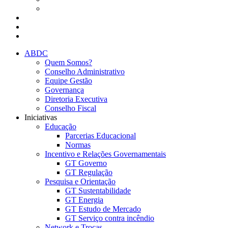
Presencial
Eventos da ABDC
Eventos de parceiros ABDC
Eventos de Mercado
ABDC
Quem Somos?
Conselho Administrativo
Equipe Gestão
Governança
Diretoria Executiva
Conselho Fiscal
Iniciativas
Educação
Parcerias Educacional
Normas
Incentivo e Relações Governamentais
GT Governo
GT Regulação
Pesquisa e Orientação
GT Sustentabilidade
GT Energia
GT Estudo de Mercado
GT Serviço contra incêndio
Network e Trocas