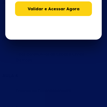
AULA 2
Validar e Acessar Agora
Processo de Fabricação e Ensaio de Cabos
Elétricos
AULA 3
Tipos Construtivos de Cabos e Linhas
Elétricas
AULA 4
Critérios de Dimensionamento