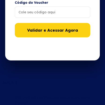
Código do Voucher
Introdução ao mundo do Data center –
Parte 1
1 Tópico
Validar e Acessar Agora
Expandir
Introdução ao mundo do Datacenter –
Parte 2
1 Tópico
Expandir
AULA 2
Requerimentos para construção de data
center