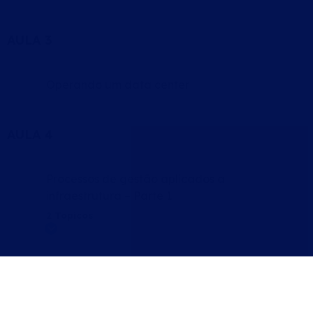
AULA 3
Operando um data center
AULA 4
Processos de gestão aplicados a
infraestrutura – Parte 1
2 Topicos
Expandir
Processos de gestão aplicados a
infraestrutura – Parte 2