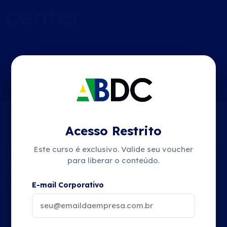
center
Acesso Restrito
Conteúdo do Curso
Este curso é exclusivo. Valide seu voucher
Expandir
para liberar o conteúdo.
AULA 1
E-mail Corporativo
Download do Material do Curso