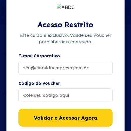
Acesso Restrito
Este curso é exclusivo. Valide seu voucher
Conteúdo do Curso
para liberar o conteúdo.
AULA 1
E-mail Corporativo
Introdução
Código do Voucher
AULA 2
Termodinâmica
Validar e Acessar Agora