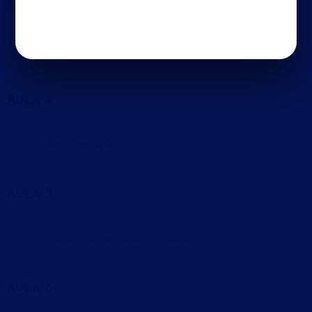
AULA 3
Psicrometria
AULA 4
Refrigeração
AULA 5
Gerenciamento de Fluxo de Ar
AULA 6