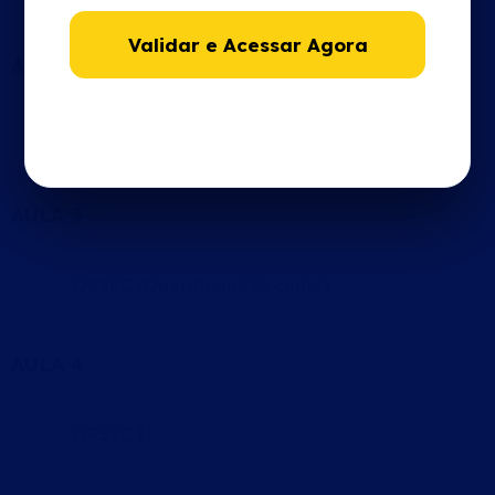
Validar e Acessar Agora
AULA 2
Recap do Primeiro Treinamento
AULA 3
OPSEC (Operational Security)
AULA 4
OPSEC II