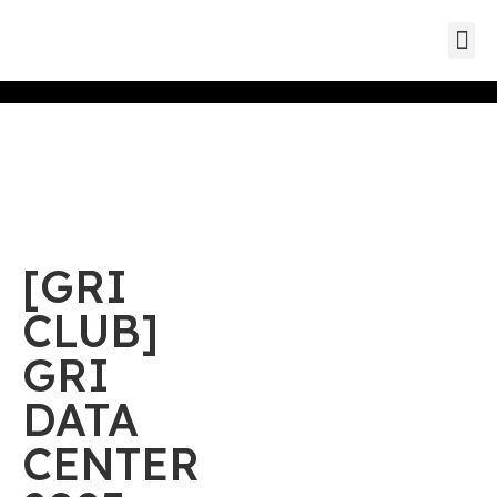
Eventos d
Eventos de parc
Eventos
[GRI
CLUB]
GRI
DATA
CENTER