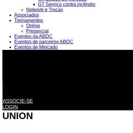
GT Serviço contra incêndio
Network e Trocas
Associados
Treinamentos
Online
Presencial
Eventos da ABDC
Eventos de parceiros ABDC
Eventos de Mercado
ASSOCIE-SE
LOGIN
UNION