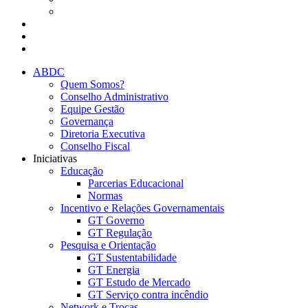
Presencial
Eventos da ABDC
Eventos de parceiros ABDC
Eventos de Mercado
ABDC
Quem Somos?
Conselho Administrativo
Equipe Gestão
Governança
Diretoria Executiva
Conselho Fiscal
Iniciativas
Educação
Parcerias Educacional
Normas
Incentivo e Relações Governamentais
GT Governo
GT Regulação
Pesquisa e Orientação
GT Sustentabilidade
GT Energia
GT Estudo de Mercado
GT Serviço contra incêndio
Network e Trocas