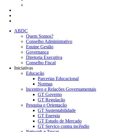
Presencial
Eventos da ABDC
Eventos de parceiros ABDC
Eventos de Mercado
ABDC
Quem Somos?
Conselho Administrativo
Equipe Gestão
Governança
Diretoria Executiva
Conselho Fiscal
Iniciativas
Educação
Parcerias Educacional
Normas
Incentivo e Relações Governamentais
GT Governo
GT Regulação
Pesquisa e Orientação
GT Sustentabilidade
GT Energia
GT Estudo de Mercado
GT Serviço contra incêndio
Network e Trocas