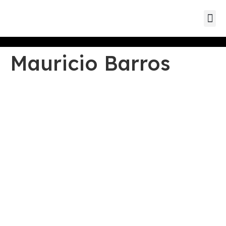
Eventos d
Eventos de parc
Eventos
Mauricio Barros