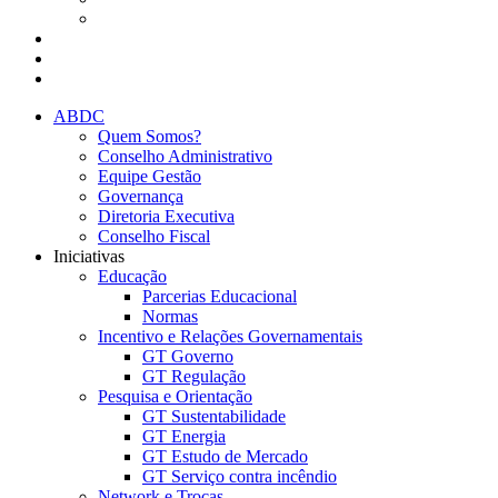
Presencial
Eventos da ABDC
Eventos de parceiros ABDC
Eventos de Mercado
ABDC
Quem Somos?
Conselho Administrativo
Equipe Gestão
Governança
Diretoria Executiva
Conselho Fiscal
Iniciativas
Educação
Parcerias Educacional
Normas
Incentivo e Relações Governamentais
GT Governo
GT Regulação
Pesquisa e Orientação
GT Sustentabilidade
GT Energia
GT Estudo de Mercado
GT Serviço contra incêndio
Network e Trocas