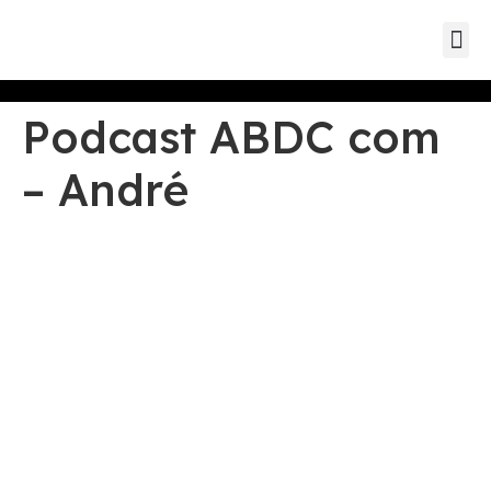
Eventos d
Eventos de parc
Eventos
Podcast ABDC com
– André