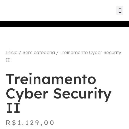
Eventos d
Eventos de parc
Eventos
Início
/
Sem categoria
/ Treinamento Cyber Security
II
Treinamento
Cyber Security
II
R$
1.129,00