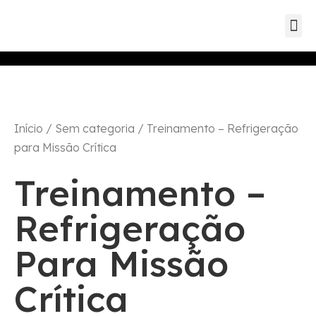
Eventos d
Eventos de parc
Eventos
Início
/
Sem categoria
/ Treinamento – Refrigeração
para Missão Crítica
Treinamento –
Refrigeração
Para Missão
Crítica