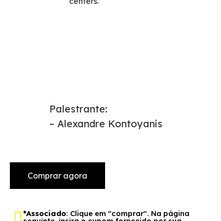
centers.
Palestrante:
– Alexandre Kontoyanis
Comprar agora
*Associado
: Clique em "comprar". Na página
seguinte, insira o cupom fornecido por sua