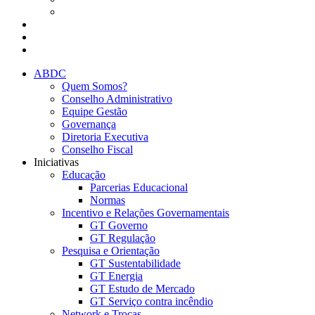
Presencial
Eventos da ABDC
Eventos de parceiros ABDC
Eventos de Mercado
ABDC
Quem Somos?
Conselho Administrativo
Equipe Gestão
Governança
Diretoria Executiva
Conselho Fiscal
Iniciativas
Educação
Parcerias Educacional
Normas
Incentivo e Relações Governamentais
GT Governo
GT Regulação
Pesquisa e Orientação
GT Sustentabilidade
GT Energia
GT Estudo de Mercado
GT Serviço contra incêndio
Network e Trocas