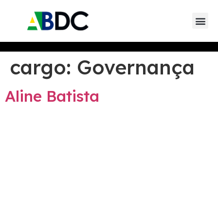
Eventos da AB
Eventos de parceiros 
Eventos de
cargo:
Governança
Aline Batista