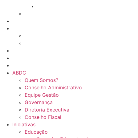
GT Serviço contra incêndio
Network e Trocas
Associados
Treinamentos
Online
Presencial
Eventos da ABDC
Eventos de parceiros ABDC
Eventos de Mercado
ABDC
Quem Somos?
Conselho Administrativo
Equipe Gestão
Governança
Diretoria Executiva
Conselho Fiscal
Iniciativas
Educação