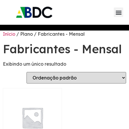
Eventos da AB
Eventos de parceiros 
Eventos de
Início
/ Plano / Fabricantes - Mensal
Fabricantes - Mensal
Exibindo um único resultado