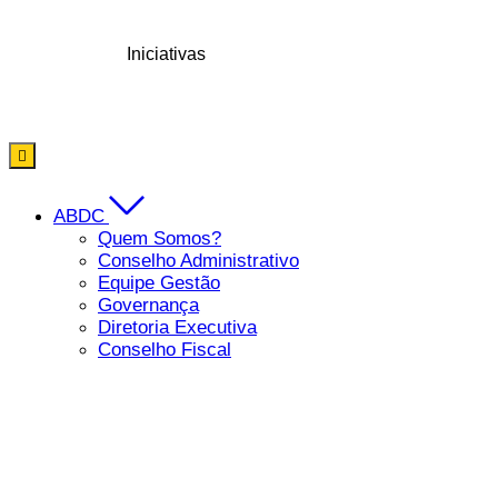
Ir
para
ABDC
Iniciativas
Associados
Treinamentos
o
conteúdo
ABDC
Quem Somos?
Conselho Administrativo
Equipe Gestão
Governança
Diretoria Executiva
Conselho Fiscal