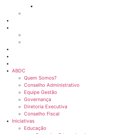
GT Serviço contra incêndio
Network e Trocas
Associados
Treinamentos
Online
Presencial
Eventos da ABDC
Eventos de parceiros ABDC
Eventos de Mercado
ABDC
Quem Somos?
Conselho Administrativo
Equipe Gestão
Governança
Diretoria Executiva
Conselho Fiscal
Iniciativas
Educação